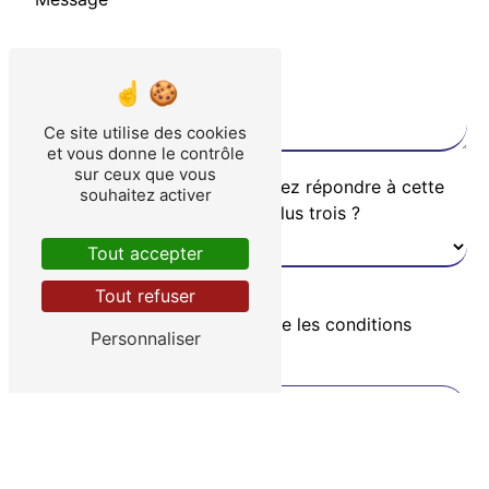
Ce site utilise des cookies
et vous donne le contrôle
sur ceux que vous
Vous n'êtes pas un robot, veuillez répondre à cette
souhaitez activer
question : combien font deux plus trois ?
Tout accepter
Tout refuser
En cochant cette case, j'accepte les conditions
Personnaliser
particulières ci-dessous **
ENVOYER
** Les données personnelles communiquées sont nécessaires